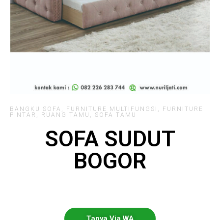
BANGKU SOFA
,
FURNITURE MULTIFUNGSI
,
FURNITURE
PINTAR
,
RUANG TAMU
,
SOFA TAMU
SOFA SUDUT
BOGOR
Tanya Via WA