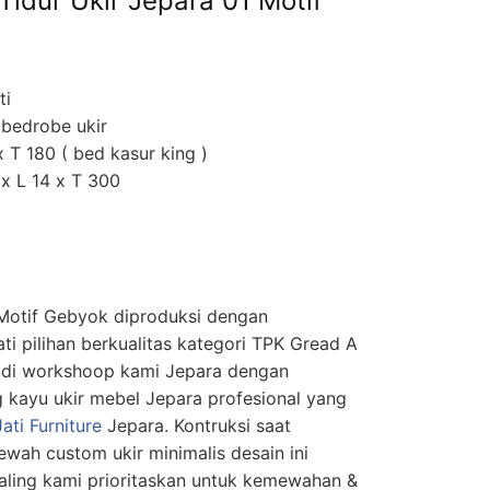
Tidur Ukir Jepara 01 Motif
ti
 bedrobe ukir
 T 180 ( bed kasur king )
x L 14 x T 300
 Motif Gebyok diproduksi dengan
i pilihan berkualitas kategori TPK Gread A
 di workshoop kami Jepara dengan
g kayu ukir mebel Jepara profesional yang
Jati Furniture
Jepara. Kontruksi saat
wah custom ukir minimalis desain ini
paling kami prioritaskan untuk kemewahan &