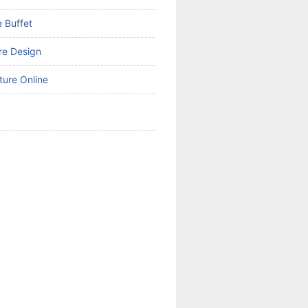
 Buffet
ure Design
ture Online