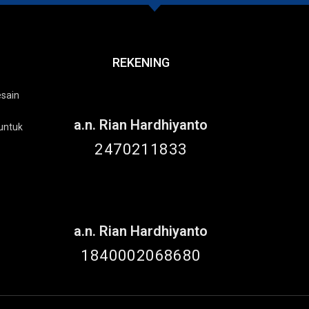
REKENING
esain
a.n. Rian Hardhiyanto
untuk
2470211833
a.n. Rian Hardhiyanto
1840002068680