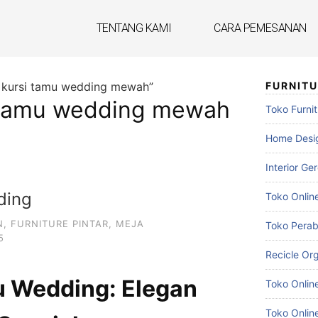
TENTANG KAMI
CARA PEMESANAN
t kursi tamu wedding mewah”
FURNIT
i tamu wedding mewah
Toko Furnit
Home Desig
Interior Ge
ding
Toko Onlin
N
,
FURNITURE PINTAR
,
MEJA
Toko Pera
5
Recicle Org
u Wedding: Elegan
Toko Onlin
Toko Online