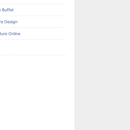
 Buffet
ure Design
ture Online