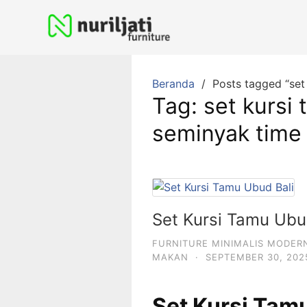
Beranda
Posts tagged “set
Tag:
set kursi 
seminyak time
Set Kursi Tamu Ubu
FURNITURE MINIMALIS MODER
MAKAN
·
SEPTEMBER 30, 202
Set Kursi Tam