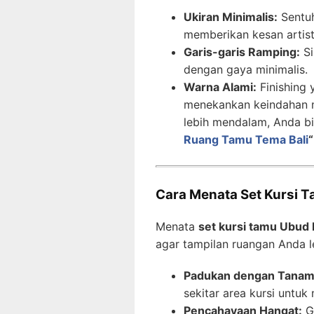
Ukiran Minimalis:
Sentuh
memberikan kesan artist
Garis-garis Ramping:
Si
dengan gaya minimalis.
Warna Alami:
Finishing
menekankan keindahan ma
lebih mendalam, Anda b
Ruang Tamu Tema Bali
“
Cara Menata Set Kursi 
Menata
set kursi tamu Ubud 
agar tampilan ruangan Anda l
Padukan dengan Tanam
sekitar area kursi untu
Pencahayaan Hangat:
G