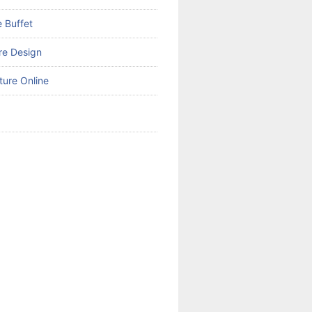
 Buffet
ure Design
ture Online