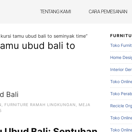
TENTANG KAMI
CARA PEMESANAN
 kursi tamu ubud bali to seminyak time”
FURNIT
tamu ubud bali to
Toko Furnit
Home Desig
Interior Ge
Toko Onlin
d Bali
Toko Pera
N
,
FURNITURE RAMAH LINGKUNGAN
,
MEJA
Recicle Org
5
Toko Onlin
u Ubud Bali: Sentuhan
Toko Online