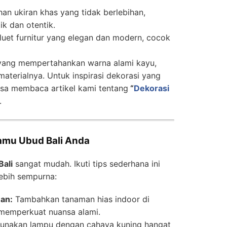
an ukiran khas yang tidak berlebihan,
ik dan otentik.
luet furnitur yang elegan dan modern, cocok
 yang mempertahankan warna alami kayu,
terialnya. Untuk inspirasi dekorasi yang
isa membaca artikel kami tentang
“
Dekorasi
.
Tamu Ubud Bali Anda
Bali
sangat mudah. Ikuti tips sederhana ini
ebih sempurna:
an:
Tambahkan tanaman hias indoor di
k memperkuat nuansa alami.
unakan lampu dengan cahaya kuning hangat