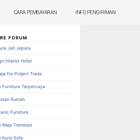
CARA PEMBAYARAN
INFO PENGIRIMAN
URE FORUM
ure Jati Jepara
n Interior Hotel
reja For Project Trade
e Furniture Terpercaya
botan Rumah
anic Furniture
e Meja Trembesi
 Kursi Sofa