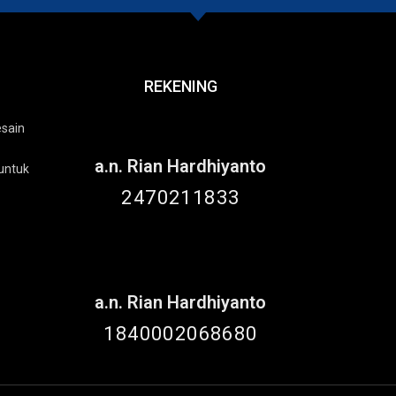
REKENING
esain
a.n. Rian Hardhiyanto
untuk
2470211833
a.n. Rian Hardhiyanto
1840002068680