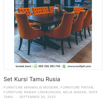
Set Kursi Tamu Rusia
FURNITURE MINIMALIS MODERN
,
FURNITURE PINTAR
,
FURNITURE RAMAH LINGKUNGAN
,
MEJA MAKAN
,
SOFA
TAMU
·
SEPTEMBER 30, 2025