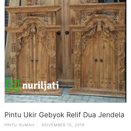
Pintu Ukir Gebyok Relif Dua Jendela
PINTU RUMAH
·
NOVEMBER 15, 2019