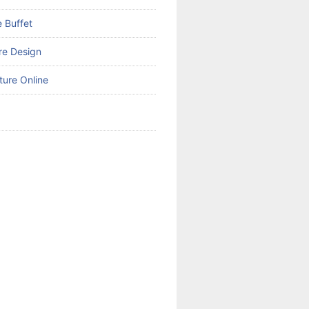
 Buffet
ure Design
ture Online