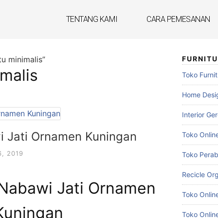
TENTANG KAMI
CARA PEMESANAN
tu minimalis”
FURNIT
imalis
Toko Furnit
Home Desig
Interior Ge
i Jati Ornamen Kuningan
Toko Onlin
, 2019
Toko Pera
Recicle Org
 Nabawi Jati Ornamen
Toko Onlin
Kuningan
Toko Online