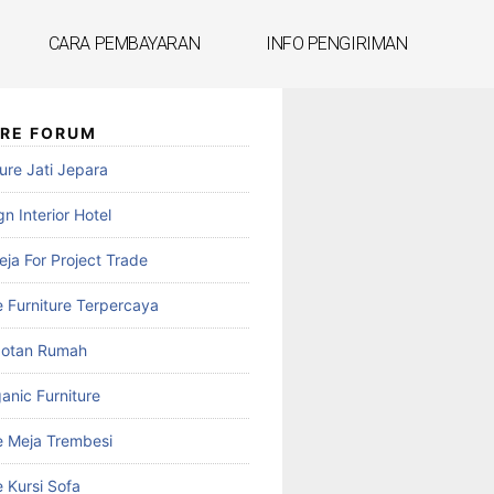
CARA PEMBAYARAN
INFO PENGIRIMAN
URE FORUM
ure Jati Jepara
n Interior Hotel
reja For Project Trade
e Furniture Terpercaya
botan Rumah
anic Furniture
e Meja Trembesi
 Kursi Sofa