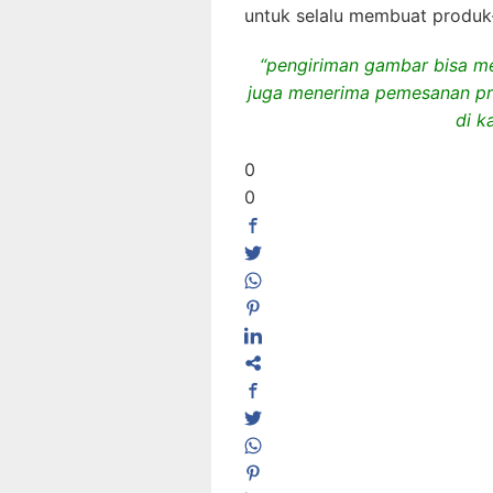
untuk selalu membuat produk-p
“pengiriman gambar bisa me
juga menerima pemesanan pro
di k
0
0