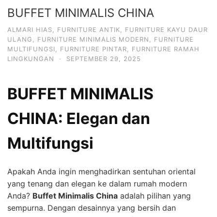
BUFFET MINIMALIS CHINA
ALMARI HIAS
,
FURNITURE ANTIK
,
FURNITURE KAYU DAUR
ULANG
,
FURNITURE MINIMALIS MODERN
,
FURNITURE
MULTIFUNGSI
,
FURNITURE PINTAR
,
FURNITURE RAMAH
LINGKUNGAN
·
SEPTEMBER 29, 2025
BUFFET MINIMALIS
CHINA: Elegan dan
Multifungsi
Apakah Anda ingin menghadirkan sentuhan oriental
yang tenang dan elegan ke dalam rumah modern
Anda?
Buffet Minimalis China
adalah pilihan yang
sempurna. Dengan desainnya yang bersih dan