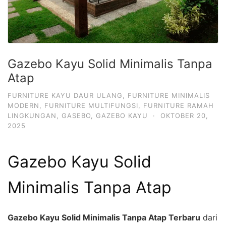
Gazebo Kayu Solid Minimalis Tanpa
Atap
FURNITURE KAYU DAUR ULANG
,
FURNITURE MINIMALIS
MODERN
,
FURNITURE MULTIFUNGSI
,
FURNITURE RAMAH
LINGKUNGAN
,
GASEBO
,
GAZEBO KAYU
·
OKTOBER 20,
2025
Gazebo Kayu Solid
Minimalis Tanpa Atap
Gazebo Kayu Solid Minimalis Tanpa Atap Terbaru
dari