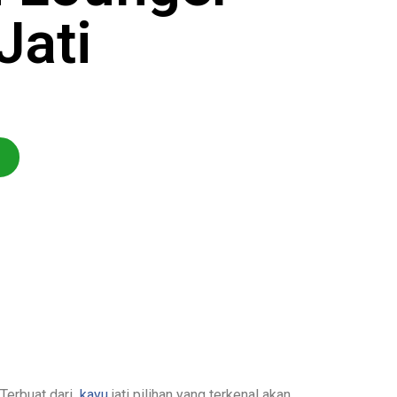
Jati
 Terbuat dari
kayu
jati pilihan yang terkenal akan