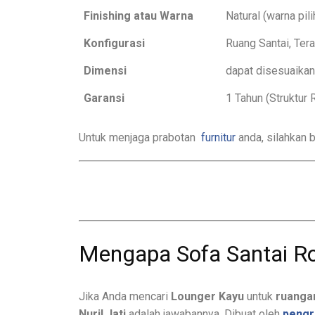
Finishing atau Warna
Natural (warna pil
Konfigurasi
Ruang Santai, Tera
Dimensi
dapat disesuaikan
Garansi
1 Tahun (Struktur
Untuk menjaga prabotan
furnitur
anda, silahkan b
Mengapa Sofa Santai Rot
Jika Anda mencari
Lounger Kayu
untuk
ruanga
Nuril Jati
adalah jawabannya. Dibuat oleh
pengr