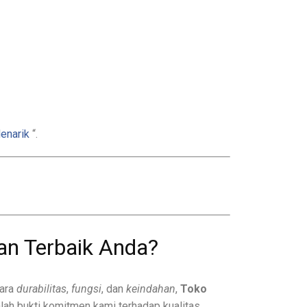
enarik
“.
an Terbaik Anda?
tara
durabilitas
,
fungsi
, dan
keindahan
,
Toko
lah bukti komitmen kami terhadap kualitas.