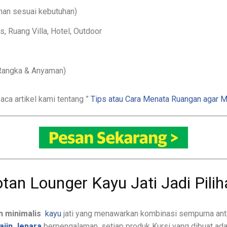
ihan sesuai kebutuhan)
s, Ruang Villa, Hotel, Outdoor
 Rangka & Anyaman)
aca artikel kami tentang ”
Tips atau Cara Menata Ruangan agar M
an Lounger Kayu Jati Jadi Pilih
n minimalis
kayu
jati yang menawarkan kombinasi sempurna an
ajin Jepara
berpengalaman, setiap produk Kursi yang dibuat ada