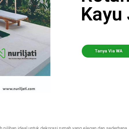
Kayu 
Tanya Via WA
ah pilihan ideal untuk dekorasi rumah yang elegan dan sederhana.