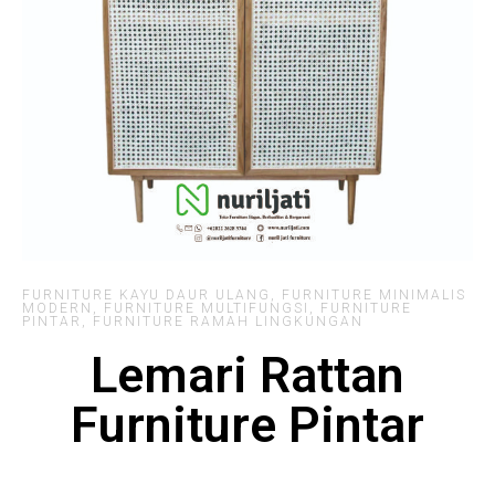
FURNITURE KAYU DAUR ULANG
,
FURNITURE MINIMALIS
MODERN
,
FURNITURE MULTIFUNGSI
,
FURNITURE
PINTAR
,
FURNITURE RAMAH LINGKUNGAN
Lemari Rattan
Furniture Pintar