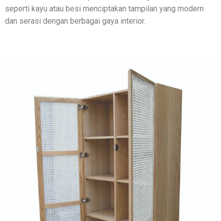
seperti kayu atau besi menciptakan tampilan yang modern
dan serasi dengan berbagai gaya interior.