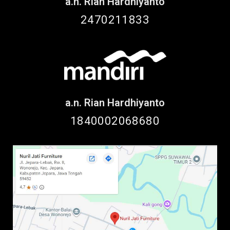
a.n. Rian Hardhiyanto
2470211833
a.n. Rian Hardhiyanto
1840002068680