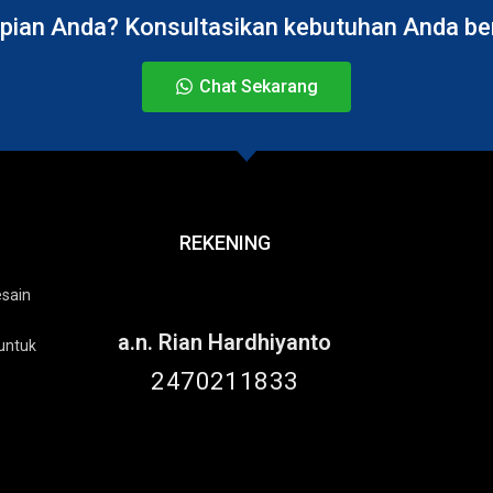
pian Anda? Konsultasikan kebutuhan Anda bers
Chat Sekarang
REKENING
esain
a.n. Rian Hardhiyanto
untuk
2470211833