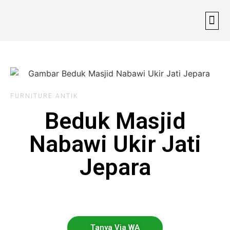
TENTANG 
CARA
CARA
INFO
FURNITURE ANTIK
Beduk Masjid
Nabawi Ukir Jati
Jepara
Tanya Via WA