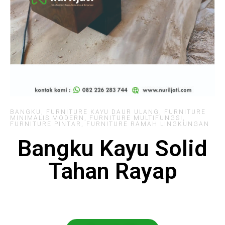
BANGKU
,
FURNITURE KAYU DAUR ULANG
,
FURNITURE
MINIMALIS MODERN
,
FURNITURE MULTIFUNGSI
,
FURNITURE PINTAR
,
FURNITURE RAMAH LINGKUNGAN
Bangku Kayu Solid
Tahan Rayap